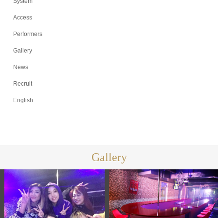
System
Access
Performers
Gallery
News
Recruit
English
Gallery