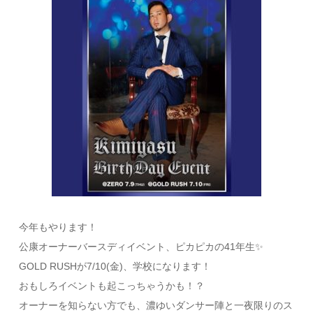
今年もやります！
公康オーナーバースディイベント、ピカピカの41年生✨
GOLD RUSHが7/10(金)、学校になります！
おもしろイベントも起こっちゃうかも！？
オーナーを知らない方でも、濃ゆいダンサー陣と一夜限りのス