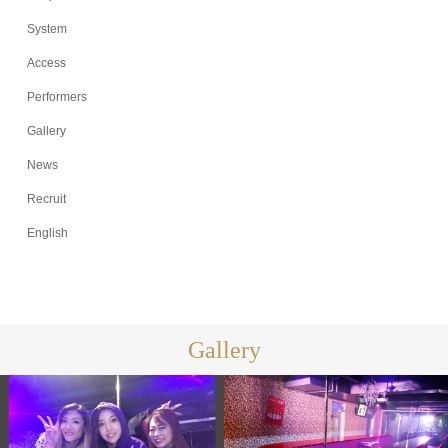
System
Access
Performers
Gallery
News
Recruit
English
Gallery